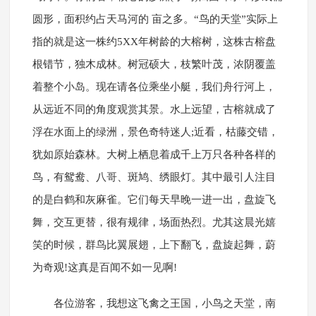
圆形，面积约占天马河的 亩之多。“鸟的天堂”实际上
指的就是这一株约5XX年树龄的大榕树，这株古榕盘
根错节，独木成林。树冠硕大，枝繁叶茂，浓阴覆盖
着整个小岛。现在请各位乘坐小艇，我们舟行河上，
从远近不同的角度观赏其景。水上远望，古榕就成了
浮在水面上的绿洲，景色奇特迷人;近看，枯藤交错，
犹如原始森林。大树上栖息着成千上万只各种各样的
鸟，有鸳鸯、八哥、斑鸠、绣眼灯。其中最引人注目
的是白鹤和灰麻雀。它们每天早晚一进一出，盘旋飞
舞，交互更替，很有规律，场面热烈。尤其这晨光嬉
笑的时候，群鸟比翼展翅，上下翻飞，盘旋起舞，蔚
为奇观!这真是百闻不如一见啊!
各位游客，我想这飞禽之王国，小鸟之天堂，南