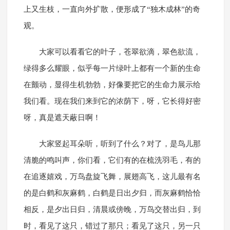
上又生枝，一直向外扩散，便形成了“独木成林”的奇
观。
大家可以看看它的叶子，苍翠欲滴，翠色欲流，
绿得多么耀眼，似乎每一片绿叶上都有一个新的生命
在颤动，显得生机勃勃，好像要把它的生命力展示给
我们看。现在我们来到它的浓荫下，呀，它长得好密
呀，真是遮天蔽日啊！
大家竖起耳朵听，听到了什么？对了，是鸟儿那
清脆的鸣叫声，你们看，它们有的在梳洗羽毛，有的
在追逐嬉戏，万鸟盘旋飞舞，展翅高飞，这儿最有名
的是白鹤和灰麻鹤，白鹤是日出夕归，而灰麻鹤恰恰
相反，是夕出日归，清晨或傍晚，万鸟交替出归，到
时，看见了这只，错过了那只；看见了这只，另一只