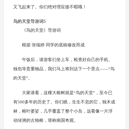
又飞起来了。你们绝对理应接不暇哦！
鸟的天堂导游词5
《鸟的天堂》导游词
根据 张瑞婷 同学的底稿修改而成
午饭后，请游客们坐上车，检查好自己的手机、
钱包等贵重物品，我们马上将到达下一个景点——“鸟
的天堂”。
大家请看，这棵大榕树就是“鸟的天堂”，至今已
有500多年的历史了。你们瞧，生生不息的它，独木成
林，榕叶婆娑，几乎覆盖了整个小岛，远看像一片浮
动绿洲的古独榕，堪称南国奇观。