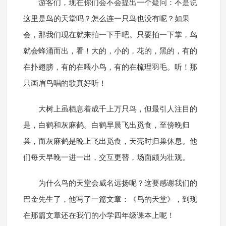
游客们，现在你们会不会提出一个疑问：不是说
这里是鸟的天堂吗？怎么连一只鸟也没有呢？如果
会，那我们现在就来拍一下手吧。只要拍一下掌，鸟
就会蜂涌而出，看！大的，小的，花的，黑的，有的
在扑翅膀，有的在喂小鸟，有的在梳理羽毛。听！那
只画眉鸟唱的歌真好听！
大树上虽栖息着成千上万只鸟，但最引人注目的
是，白鹤和灰麻鹤。白鹤早晨飞出觅食，至傍晚归
巢，而灰麻鹤是晚上飞出觅食，天亮时归巢休息。他
们每天早晚一进一出，交互更替，场面颇为壮观。
为什么鸟的天堂会威名远扬呢？这要感谢我们的
巴金先生了，他写了一篇文章：《鸟的天堂》，到现
在那篇文章还在我们的小学四年级课本上呢！