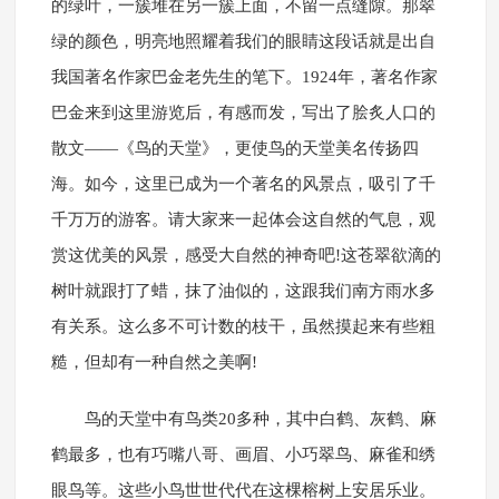
的绿叶，一簇堆在另一簇上面，不留一点缝隙。那翠
绿的颜色，明亮地照耀着我们的眼睛这段话就是出自
我国著名作家巴金老先生的笔下。1924年，著名作家
巴金来到这里游览后，有感而发，写出了脍炙人口的
散文――《鸟的天堂》，更使鸟的天堂美名传扬四
海。如今，这里已成为一个著名的风景点，吸引了千
千万万的游客。请大家来一起体会这自然的气息，观
赏这优美的风景，感受大自然的神奇吧!这苍翠欲滴的
树叶就跟打了蜡，抹了油似的，这跟我们南方雨水多
有关系。这么多不可计数的枝干，虽然摸起来有些粗
糙，但却有一种自然之美啊!
鸟的天堂中有鸟类20多种，其中白鹤、灰鹤、麻
鹤最多，也有巧嘴八哥、画眉、小巧翠鸟、麻雀和绣
眼鸟等。这些小鸟世世代代在这棵榕树上安居乐业。