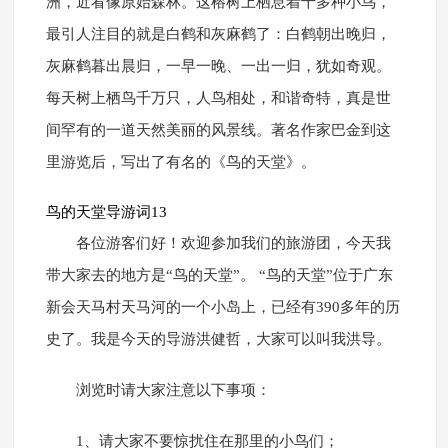
洲，近看像原始森林。这榕树上栖息着十多种小鸟，
最引人注目的就是白鹤和灰麻鹤了：白鹤朝出晚归，
灰麻鹤暮出晨归，一早一晚、一出一归，犹如奇观。
每天树上栖鸟千万只，人鸟相处，和谐奇特，真是世
间罕有的一道天然美丽的风景线。著名作家巴金到这
里游览后，写出了有名的《鸟的天堂》。
鸟的天堂导游词13
各位游客们好！欢迎参加我们的旅游团，今天我
带大家去的地方是“鸟的天堂”。 “鸟的天堂”位于广东
新会天马村天马河的一个小岛上，已经有390多年的历
史了。我是今天的导游洪健哲，大家可以叫我洪导。
浏览时请大家注意以下事项：
1、请大家不要惊扰住在那里的小鸟们；