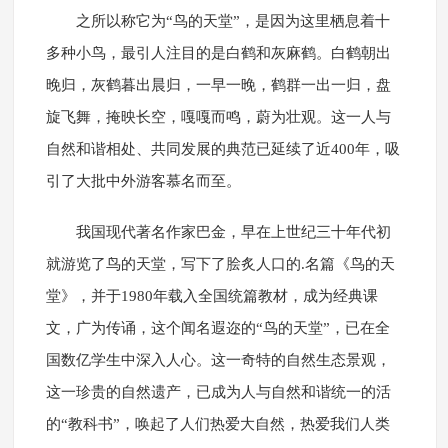
之所以称它为“鸟的天堂”，是因为这里栖息着十
多种小鸟，最引人注目的是白鹤和灰麻鹤。白鹤朝出
晚归，灰鹤暮出晨归，一早一晚，鹤群一出一归，盘
旋飞舞，掩映长空，嘎嘎而鸣，蔚为壮观。这一人与
自然和谐相处、共同发展的典范已延续了近400年，吸
引了大批中外游客慕名而至。
我国现代著名作家巴金，早在上世纪三十年代初
就游览了鸟的天堂，写下了脍炙人口的.名篇《鸟的天
堂》，并于1980年载入全国统篇教材，成为经典课
文，广为传诵，这个闻名遐迩的“鸟的天堂”，已在全
国数亿学生中深入人心。这一奇特的自然生态景观，
这一珍贵的自然遗产，已成为人与自然和谐统一的活
的“教科书”，唤起了人们热爱大自然，热爱我们人类