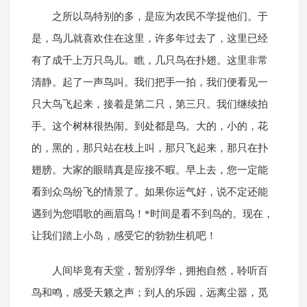
之所以鸟特别的多，是应为农民不学捉他们。于
是，鸟儿就喜欢住在这里，许多年过去了，这里已经
有了成千上万只鸟儿。瞧，几只鸟在扑翅。这里非常
清静。起了一声鸟叫。我们把手一拍，我们便看见一
只大鸟飞起来，接着是第二只，第三只。我们继续拍
手。这个树林很热闹。到处都是鸟。大的，小的，花
的，黑的，那只站在枝上叫，那只飞起来，那只在扑
翅膀。大家的眼睛真是应接不暇。早上去，您一定能
看到众鸟纷飞的情景了。如果你运气好，说不定还能
遇到为您唱歌的画眉鸟！*时间是看不到鸟的。现在，
让我们踏上小岛，感受它的勃勃生机吧！
人间毕竟有天堂，暂别浮华，拥抱自然，聆听百
鸟和鸣，感受天籁之声；到人的乐园，远离尘嚣，觅