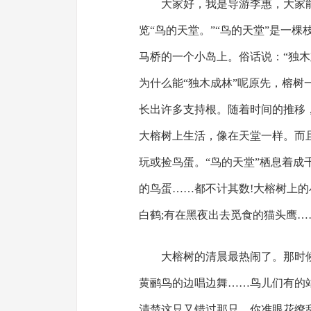
大家好，我是导游李惠，大家
览“鸟的天堂。”“鸟的天堂”是一
马桥的一个小岛上。俗话说：“独木
为什么能“独木成林”呢原先，榕
长出许多支持根。随着时间的推移
大榕树上生活，像在天堂一样。而
玩或捡鸟蛋。“鸟的天堂”栖息着
的鸟蛋……都不计其数!大榕树上
白鹤;有在黑夜出去觅食的猫头鹰…
大榕树的清晨最热闹了。那时
黄鹂鸟的边唱边舞……鸟儿们有的站
清楚这只又错过那只。你准眼花缭