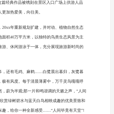
师这篇经典作品被镌刻在景区入口广场上供游人品
人更加热爱美，向往美。
20xx年重新规划扩建，并对动、植物自然生态
地面积40万平方米，以独特的鸟类生态风景为主
旅游、休闲游泳于一体，充分展现旅游新时尚的
多，还有毛鸡、麻鹤……白鹭晨出暮归，灰鹭暮
，极有风度。每于清晨薄雾中，万千灵鸟嘎嘎呼
，蔚为半观;那一片和鸣谐调的天籁之声，“人间
可欣赏绿树碧水与蓝天白鸟相映成趣的优美景致和
趣，给你一种全新感受……“人间毕竟有天堂”!