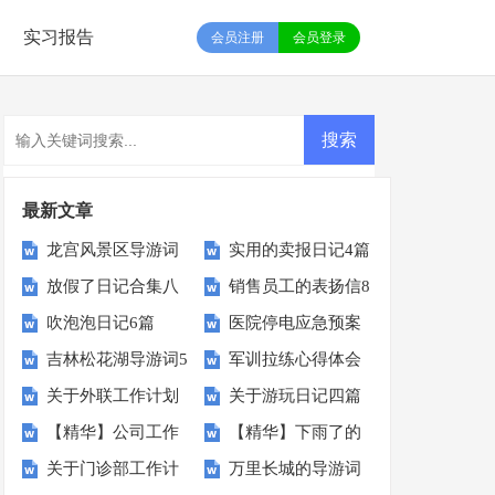
实习报告
会员注册
会员登录
最新文章
龙宫风景区导游词
实用的卖报日记4篇
放假了日记合集八
销售员工的表扬信8
吹泡泡日记6篇
医院停电应急预案
篇
篇
吉林松花湖导游词5
军训拉练心得体会
14篇
关于外联工作计划
关于游玩日记四篇
篇
通用15篇
【精华】公司工作
【精华】下雨了的
锦集6篇
关于门诊部工作计
万里长城的导游词
计划集锦八篇
日记四篇