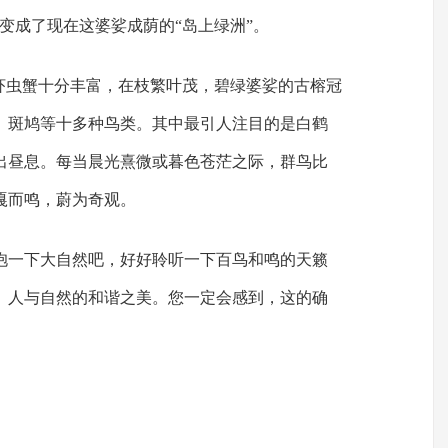
变成了现在这婆娑成荫的“岛上绿洲”。
鱼虾虫蟹十分丰富，在枝繁叶茂，碧绿婆娑的古榕冠
、斑鸠等十多种鸟类。其中最引人注目的是白鹤
出昼息。每当晨光熹微或暮色苍茫之际，群鸟比
嘎而鸣，蔚为奇观。
抱一下大自然吧，好好聆听一下百鸟和鸣的天籁
、人与自然的和谐之美。您一定会感到，这的确