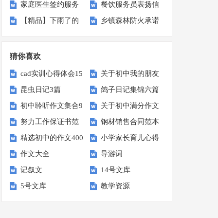
家庭医生签约服务
餐饮服务员表扬信
划四篇
(15篇)
【精品】下雨了的
乡镇森林防火承诺
工作总结
10篇
日记4篇
书
猜你喜欢
cad实训心得体会15
关于初中我的朋友
昆虫日记3篇
鸽子日记集锦六篇
篇
作文300字4篇
初中聆听作文集合9
关于初中满分作文
努力工作保证书范
钢材销售合同范本
篇
集锦8篇
精选初中的作文400
小学家长育儿心得
文
作文大全
导游词
字汇编八篇
体会
记叙文
14号文库
5号文库
教学资源