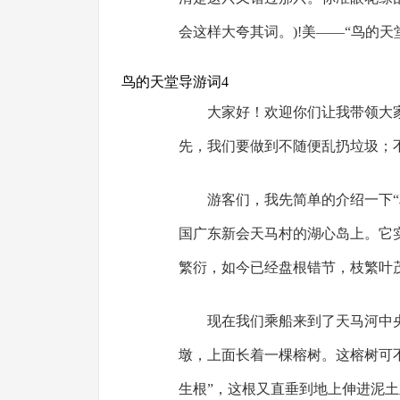
会这样大夸其词。)!美——“鸟的天
鸟的天堂导游词4
大家好！欢迎你们让我带领大
先，我们要做到不随便乱扔垃圾；
游客们，我先简单的介绍一下“
国广东新会天马村的湖心岛上。它实
繁衍，如今已经盘根错节，枝繁叶
现在我们乘船来到了天马河中
墩，上面长着一棵榕树。这榕树可
生根”，这根又直垂到地上伸进泥