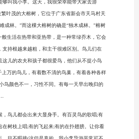
能够叫我小李。这天，我很荣幸能带大家去游
棵枝繁叶茂的大榕树，它位于广东省新会市天马村天
难成林。”而这棵大榕树的确是“独木成林。”榕树
树一般生活在热带和亚热带，是一种常绿乔木，它会
，支持根越来越粗，和主干很难区别。鸟儿们在
且这儿的农夫和孩子都很爱鸟，他们从不捉小鸟
成千上万的鸟儿，有着数不清的鸟巢，有着各种各样
的小鸟颜色不一，习性不同。有每一天早出晚归的
…
候，鸟儿都会出来大显身手。有百灵鸟的歌唱;有
在树枝上唱;有的飞起来;有的在扑翅膀。让你看
乱，目不暇接(这但是真的，我小李导游平常可不