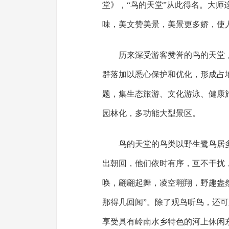
堂》，“鸟的天堂”从此得名。大
味，美文赞美景，美景更多娇，使
历来深受游客赞誉的鸟的天堂，
群落加以悉心保护和优化，形成占
题，集生态旅游、文化游泳、健康
园林化，多功能大型景区。
鸟的天堂的鸟类以野生鹭鸟居
出朝回，他们依时有序，互不干扰
唤，翩翩起舞，凌空翱翔，野趣盎然
那得几回闻”。除了观鸟听鸟，还
享受具有岭南水乡特色的河上休闲东