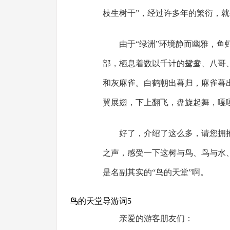
枝生树干”，经过许多年的繁衍，就
由于“绿洲”环境静而幽雅，
部，栖息着数以千计的鸳鸯、八哥
和灰麻雀。白鹤朝出暮归，麻雀暮
翼展翅，下上翻飞，盘旋起舞，嘎
好了，介绍了这么多，请您拥
之声，感受一下这树与鸟、鸟与水
是名副其实的“鸟的天堂”啊。
鸟的天堂导游词5
亲爱的游客朋友们：